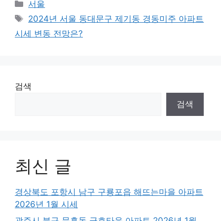
Categories
서울
Tags
2024년 서울 동대문구 제기동 경동미주 아파트
시세 변동 전망은?
검색
검색
최신 글
경상북도 포항시 남구 구룡포읍 해뜨는마을 아파트
2026년 1월 시세
광주시 북구 문흥동 금호타운 아파트 2026년 1월