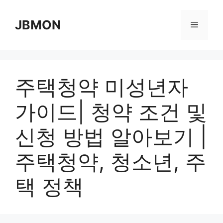
Skip
to
JBMON
Menu
content
주택청약 미성년자
가이드| 청약 조건 및
신청 방법 알아보기 |
주택청약, 청소년, 주
택 정책