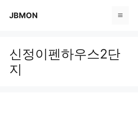
Skip
to
JBMON
Menu
content
신정이펜하우스2단
지