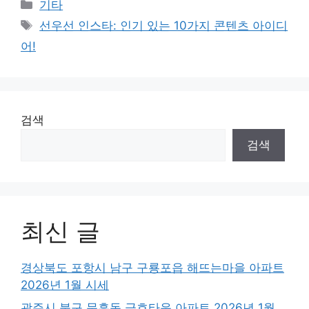
Categories
기타
Tags
선우선 인스타: 인기 있는 10가지 콘텐츠 아이디
어!
검색
검색
최신 글
경상북도 포항시 남구 구룡포읍 해뜨는마을 아파트
2026년 1월 시세
광주시 북구 문흥동 금호타운 아파트 2026년 1월