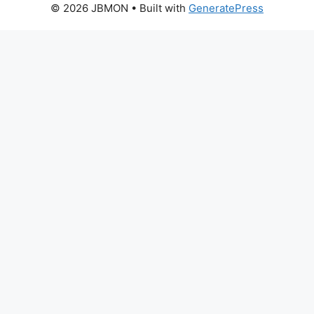
© 2026 JBMON
• Built with
GeneratePress