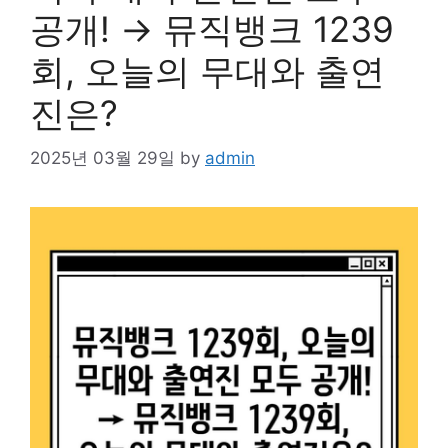
공개! → 뮤직뱅크 1239
회, 오늘의 무대와 출연
진은?
2025년 03월 29일
by
admin