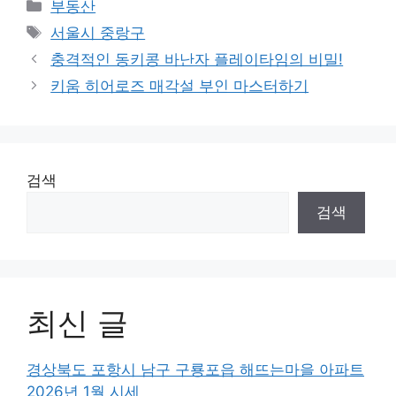
Categories
부동산
Tags
서울시 중랑구
충격적인 동키콩 바난자 플레이타임의 비밀!
키움 히어로즈 매각설 부인 마스터하기
검색
검색
최신 글
경상북도 포항시 남구 구룡포읍 해뜨는마을 아파트
2026년 1월 시세