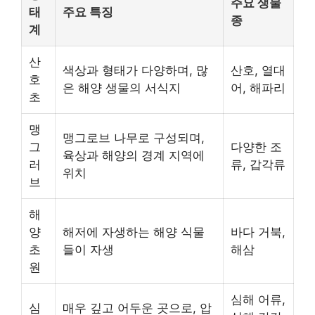
주요 생물
태
주요 특징
종
계
산
색상과 형태가 다양하며, 많
산호, 열대
호
은 해양 생물의 서식지
어, 해파리
초
맹
맹그로브 나무로 구성되며,
그
다양한 조
육상과 해양의 경계 지역에
러
류, 갑각류
위치
브
해
양
해저에 자생하는 해양 식물
바다 거북,
초
들이 자생
해삼
원
심해 어류,
심
매우 깊고 어두운 곳으로, 압