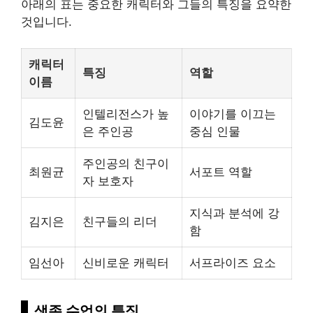
아래의 표는 중요한 캐릭터와 그들의 특징을 요약한
것입니다.
캐릭터
특징
역할
이름
인텔리전스가 높
이야기를 이끄는
김도윤
은 주인공
중심 인물
주인공의 친구이
최원균
서포트 역할
자 보호자
지식과 분석에 강
김지은
친구들의 리더
함
임선아
신비로운 캐릭터
서프라이즈 요소
생존 수업의 특징