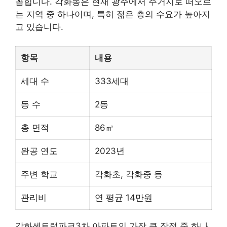
꼽힙니다. 각화동은 현재
광주
에서 주거지로 떠오르
는 지역 중 하나이며, 특히 젊은 층의 수요가 높아지
고 있습니다.
항목
내용
세대 수
333세대
동 수
2동
총 면적
86㎡
완공 연도
2023년
주변 학교
각화초, 각화중 등
관리비
연 평균 14만원
각화센트럴파크3차 아파트의 가장 큰 장점 중 하나