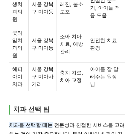
친절한 분위
생치
서울 강북
레진, 불소
기, 아이들 적
과의
구 미아동
도포
응 도움
원
굿타
소아 치아
임치
서울 강북
안전한 치료
치료, 예방
과의
구 미아동
환경
관리
원
해피
서울 강북
아이를 잘 달
충치 치료,
아이
구 미아사
래주는 원장
치아 교정
치과
거리
님
치과 선택 팁
치과를 선택할 때는
전문성과 친절한 서비스를 고려