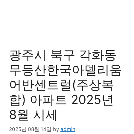
광주시 북구 각화동
무등산한국아델리움
어반센트럴(주상복
합) 아파트 2025년
8월 시세
2025년 08월 14일
by
admin