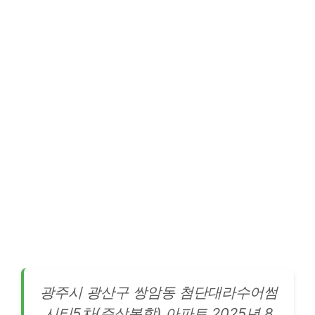
광주시 광산구 쌍암동 첨단대라수어썸
시티5차(주상복합)
아파트
2025년 8