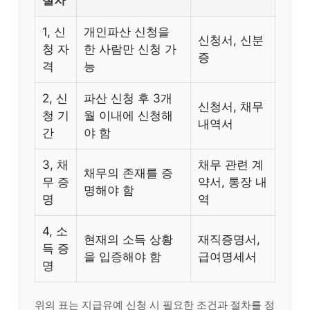
절차
1, 신
개인파산 신청을
신청서, 신분
청 자
한 사람만 신청 가
증
격
능
2, 신
파산 신청 후 3개
신청서, 채무
청 기
월 이내에 신청해
내역서
간
야 함
3, 채
채무 관련 계
채무의 존재를 증
무 증
약서, 통장 내
명해야 함
명
역
4, 소
현재의 소득 상황
재직증명서,
득 증
을 입증해야 함
급여명세서
명
위의 표는 지급유예 신청 시 필요한 조건과 절차를 정