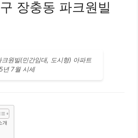
중구 장충동 파크원빌
파크원빌(민간임대, 도시형)
아파트
25년 7월 시세
소개