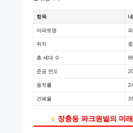
항목
내
아파트명
파
위치
중
총 세대 수
9
준공 연도
2
용적률
2
건폐율
3
장충동 파크원빌의 미래