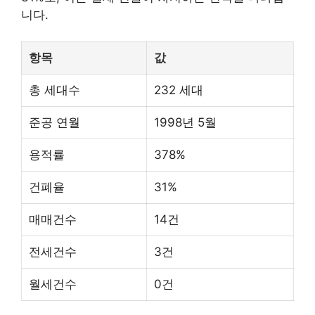
니다.
항목
값
총 세대수
232 세대
준공 연월
1998년 5월
용적률
378%
건폐율
31%
매매건수
14건
전세건수
3건
월세건수
0건