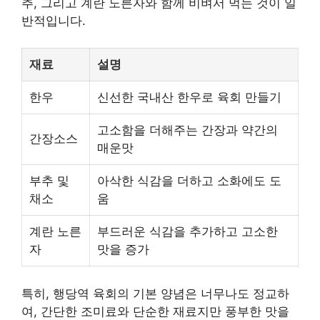
추, 그리고 계란 노른자와 함께 비벼서 먹는 것이 일
반적입니다.
재료
설명
한우
신선한 국내산 한우로 육회 만들기
고소함을 더해주는 간장과 약간의
간장소스
매운맛
부추 및
아삭한 식감을 더하고 소화에도 도
채소
움
계란 노른
부드러운 식감을 추가하고 고소한
자
맛을 증가
특히, 행당역 육회의 기본 양념은 너무나도 정교하
여, 간단한 조미료와 단순한 재료지만 풍부한 맛을