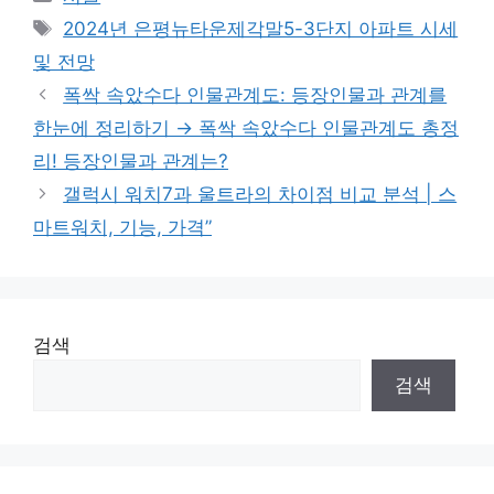
Tags
2024년 은평뉴타운제각말5-3단지 아파트 시세
및 전망
폭싹 속았수다 인물관계도: 등장인물과 관계를
한눈에 정리하기 → 폭싹 속았수다 인물관계도 총정
리! 등장인물과 관계는?
갤럭시 워치7과 울트라의 차이점 비교 분석 | 스
마트워치, 기능, 가격”
검색
검색