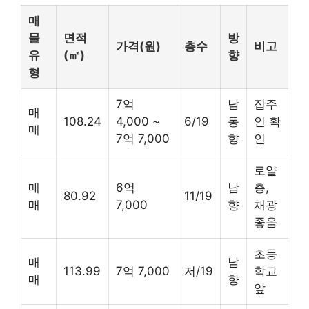
매
물
면적
방
가격(원)
층수
비고
유
(㎡)
향
형
7억
남
집주
매
108.24
4,000 ~
6/19
동
인 확
매
7억 7,000
향
인
로얄
매
6억
남
층,
80.92
11/19
매
7,000
향
채광
좋음
초등
매
남
113.99
7억 7,000
저/19
학교
매
향
앞