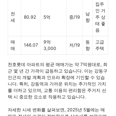
집주
인 거
전
남
80.92
5억
중/19
주 상
세
향
태 좋
음
매
9억
동
고급
146.07
저/19
매
3,000
향
주택
천호롯데 아파트의 평균 매매가는 약 7억원대로, 최
근 몇 년 간 가격이 급등하고 있습니다. 이는 강동구
인근의 개발 계획과 인프라 확장에 기인할 수 있습
니다. 특히, 강동역과 가까운 위치는 추가적인 가치
를 더하고 있으며, 교통 이용의 편리함은 주거지 선
택 시 중요한 요소로 작용하고 있습니다.
자세한 시세 변화를 살펴보면, 2025년 5월에는 매