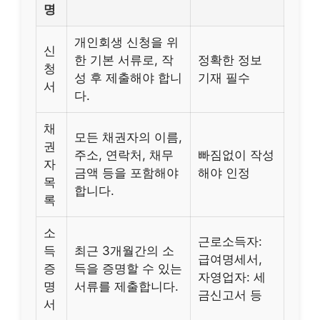
명
개인회생 신청을 위
신
한 기본 서류로, 작
정확한 정보
청
성 후 제출해야 합니
기재 필수
서
다.
채
모든 채권자의 이름,
권
주소, 연락처, 채무
빠짐없이 작성
자
금액 등을 포함해야
해야 인정
목
합니다.
록
소
근로소득자:
득
최근 3개월간의 소
급여명세서,
증
득을 증명할 수 있는
자영업자: 세
명
서류를 제출합니다.
금신고서 등
서