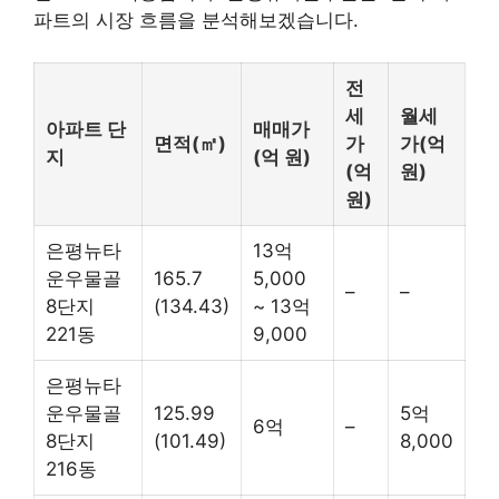
파트의 시장 흐름을 분석해보겠습니다.
전
세
월세
아파트 단
매매가
면적(㎡)
가
가(억
지
(억 원)
(억
원)
원)
은평뉴타
13억
운우물골
165.7
5,000
–
–
8단지
(134.43)
~ 13억
221동
9,000
은평뉴타
운우물골
125.99
5억
6억
–
8단지
(101.49)
8,000
216동