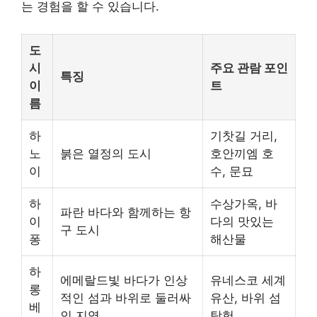
는 경험을 할 수 있습니다.
도
시
주요 관람 포인
특징
이
트
름
하
기찻길 거리,
노
붉은 열정의 도시
호안끼엠 호
이
수, 문묘
하
수상가옥, 바
파란 바다와 함께하는 항
이
다의 맛있는
구 도시
퐁
해산물
하
에메랄드빛 바다가 인상
유네스코 세계
롱
적인 섬과 바위로 둘러싸
유산, 바위 섬
베
인 지역
탐험