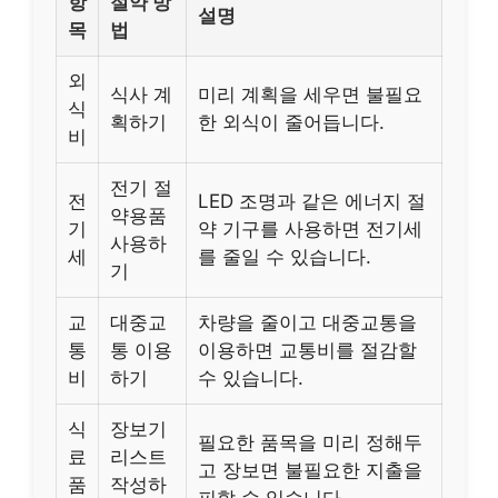
항
절약 방
설명
목
법
외
식사 계
미리 계획을 세우면 불필요
식
획하기
한 외식이 줄어듭니다.
비
전기 절
전
LED 조명과 같은 에너지 절
약용품
기
약 기구를 사용하면 전기세
사용하
세
를 줄일 수 있습니다.
기
교
대중교
차량을 줄이고 대중교통을
통
통 이용
이용하면 교통비를 절감할
비
하기
수 있습니다.
식
장보기
필요한 품목을 미리 정해두
료
리스트
고 장보면 불필요한 지출을
품
작성하