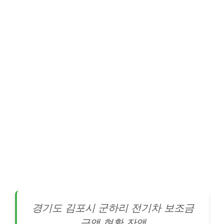
경기도 김포시 군하리
전기차
보조금
금액 현황 잔액