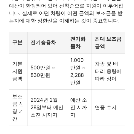
예산이 한정되어 있어 선착순으로 지원이 이루어집
니다. 실제로 어떤 차량이 어떤 금액의 보조금을 받
는지에 대한 상한선을 이해하는 것이 중요합니다.
전기화
최대 보조금
구분
전기승용차
물차
금액
1,000
기본
차종 및 배
500만원 ~
만원 ~
지원
터리 용량에
830만원
2,288
금액
따라 상이
만원
보조
2024년 2월
예산 소
금 신
28일부터 예산
진 시까
연중 수시
청 기
소진 시까지
지
간