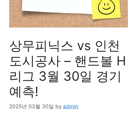
상무피닉스 vs 인천
도시공사 – 핸드볼 H
리그 3월 30일 경기
예측!
2025년 03월 30일
by
admin