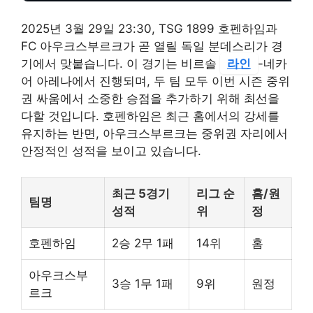
2025년 3월 29일 23:30, TSG 1899 호펜하임과
FC 아우크스부르크가 곧 열릴 독일 분데스리가 경
기에서 맞붙습니다. 이 경기는 비르솔
라인
-네카
어 아레나에서 진행되며, 두 팀 모두 이번 시즌 중위
권 싸움에서 소중한 승점을 추가하기 위해 최선을
다할 것입니다. 호펜하임은 최근 홈에서의 강세를
유지하는 반면, 아우크스부르크는 중위권 자리에서
안정적인 성적을 보이고 있습니다.
최근 5경기
리그 순
홈/원
팀명
성적
위
정
호펜하임
2승 2무 1패
14위
홈
아우크스부
3승 1무 1패
9위
원정
르크