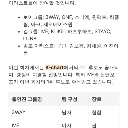
아티스트들이 참여할 것입니다.
보이그룹: 3WAY, ONF, 소디엑, 원팩트, 킥플
립, 아크, 제로베이스원
걸그룹: IVE, KiiiKiii, 하츠투하츠, STAYC,
LUN8
솔로 아티스트: 규빈, 김보경, 김채원, 이진이
등
이번 회차에서는
K-chart
에서의 1위 후보도 공개되
며, 경쟁이 치열할 전망입니다. 특히 IVE와 온앤오
프가 이번 회차의 1위 후보로 주목받고 있습니다.
출연진 그룹명
팀 구성
장르
3WAY
남자
힙합
IVE
여자
팝