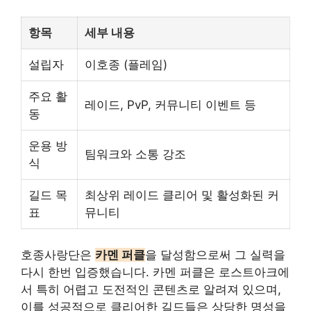
항목
세부 내용
설립자
이호종 (플레임)
주요 활
레이드, PvP, 커뮤니티 이벤트 등
동
운용 방
팀워크와 소통 강조
식
길드 목
최상위 레이드 클리어 및 활성화된 커
표
뮤니티
호종사랑단은
카멘 퍼클
을 달성함으로써 그 실력을
다시 한번 입증했습니다. 카멘 퍼클은 로스트아크에
서 특히 어렵고 도전적인
콘텐츠
로 알려져 있으며,
이를 성공적으로 클리어한 길드들은 상당한 명성을