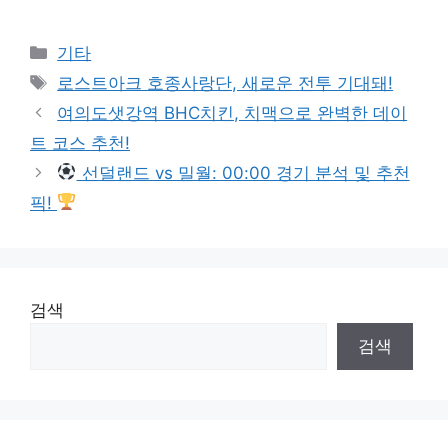
Categories
기타
Tags
로스트아크 호종사랑단, 새로운 전투 기대돼!
여의도샛강역 BHC치킨, 치맥으로 완벽한 데이
트 코스 추천!
선덜랜드 vs 밀월: 00:00 경기 분석 및 추천
픽!
검색
검색