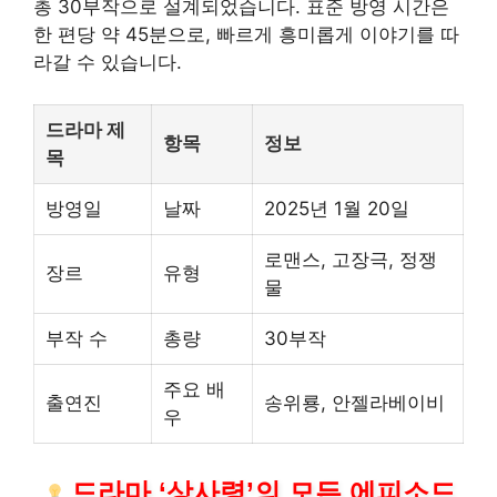
총 30부작으로 설계되었습니다. 표준 방영 시간은
한 편당 약 45분으로, 빠르게 흥미롭게 이야기를 따
라갈 수 있습니다.
드라마 제
항목
정보
목
방영일
날짜
2025년 1월 20일
로맨스, 고장극, 정쟁
장르
유형
물
부작 수
총량
30부작
주요 배
출연진
송위룡, 안젤라베이비
우
드라마 ‘상사령’의 모든 에피소드